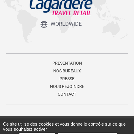
WORLDWIDE
PRESENTATION
NOS BUREAUX
PRESSE
NOUS REJOINDRE
CONTACT
© 2026 Lagardère Travel Retail, une division du
groupe Lagardère
.
Ce site utilise des cookies et vous donne le contrôle sur ce que
vous souhaitez activer
Tous droits réservés.
Conditions d'utilisation
-
Politique de