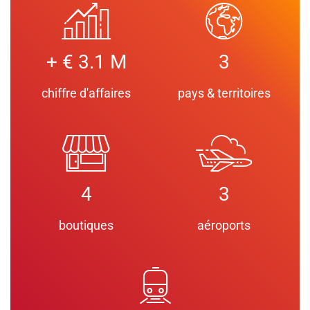
+ € 3.1 M
3
chiffre d'affaires
pays & territoires
4
3
boutiques
aéroports